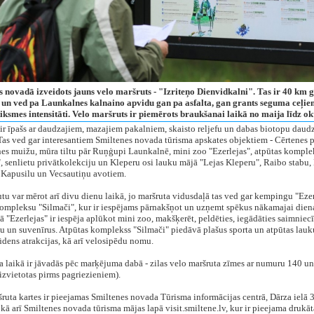
s novadā izveidots jauns velo maršruts - "Izriteņo Dienvidkalni". Tas ir 40 km g
 un ved pa Launkalnes kalnaino apvidu gan pa asfalta, gan grants seguma ceļie
iksmes intensitāti. Velo maršruts ir piemērots braukšanai laikā no maija līdz o
ir īpašs ar daudzajiem, mazajiem pakalniem, skaisto reljefu un dabas biotopu daud
 Tas ved gar interesantiem Smiltenes novada tūrisma apskates objektiem - Cērtenes p
es muižu, mūra tiltu pār Ruņģupi Launkalnē, mini zoo "Ezerlejas", atpūtas komple
, senlietu privātkolekciju un Kleperu osi lauku mājā "Lejas Kleperu", Raibo stabu
 Kapusilu un Vecsautiņu avotiem.
tu var mērot arī divu dienu laikā, jo maršruta vidusdaļā tas ved gar kempingu "Ezer
ompleksu "Silmači", kur ir iespējams pārnakšņot un uzņemt spēkus nākamajai diena
"Ezerlejas" ir iespēja aplūkot mini zoo, makšķerēt, peldēties, iegādāties saimniec
u un suvenīrus. Atpūtas komplekss "Silmači" piedāvā plašus sporta un atpūtas lau
dens atrakcijas, kā arī velosipēdu nomu.
 laikā ir jāvadās pēc marķējuma dabā - zilas velo maršruta zīmes ar numuru 140 un
(izvietotas pirms pagriezieniem).
ruta kartes ir pieejamas Smiltenes novada Tūrisma informācijas centrā, Dārza ielā 3
kā arī Smiltenes novada tūrisma mājas lapā visit.smiltene.lv, kur ir pieejama drukāt