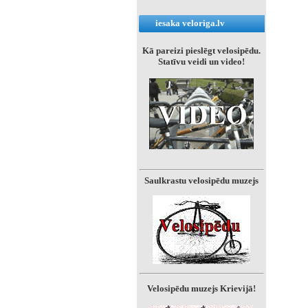
iesaka veloriga.lv
Kā pareizi pieslēgt velosipēdu.
Statīvu veidi un video!
Saulkrastu velosipēdu muzejs
Velosipēdu muzejs Krievijā!