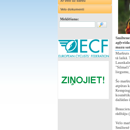
Ar velo uz darbu
Velo dokumenti
Meklēšana:
Smiltene
apļveida
mazu sat
Maršruts 
tā laikā.
Launkaln
"Silmači"
liegumu,
Šo maršru
atpūtas k
Kempingā 
kosmētik
dažādas ū
Brauciena
rādītāju 
Velo marš
Smiltenē 