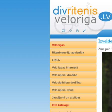
Izveido
Veloziņas
Ziņa publ
Riteņbraucēju apvienība
LRF.lv
Velo lapas internetā
Velosipēdu drošība
Velosipēdistu drošība
Velosipēdu veidi
Jautājumi un atbildes
Info katalogi