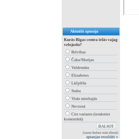
Aktuālā aptauja
Kurās Rīgas centra ielās vajag
velojoslu?
Brīvības
Čaka/Marijas
Valdemāra
Elizabetes
Lāčplēša
Stabu
Visās minētajās
Nevienā
Cits variants (ierakstiet
komentārā)
(varat balsot reizi dienā)
aptaujas rezultāti »