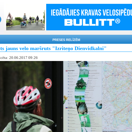
PRESES RELĪZĒM
ts jauns velo maršruts "Izriteņo Dienvidkalni"
icēta: 20.06.2017 09:26