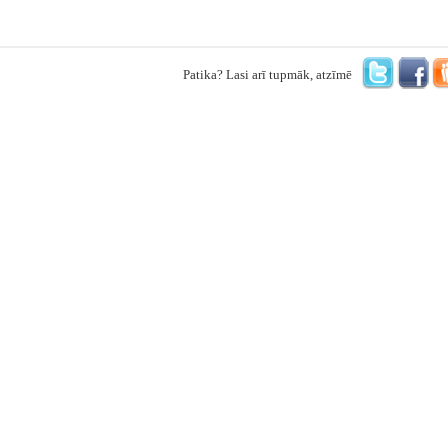
Patika? Lasi arī tupmāk, atzīmē