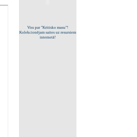
Viss par "Kritisko masu"!
Kolekcionējam saites uz resursiem
internetā!