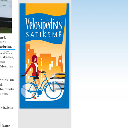
arš,
m ar
ktobrim.
zveidību
ilskalnu,
ksu
, Mežoles
lejas" un
i.
ībā ražotu
kumus,
 virziena
,
ā karte