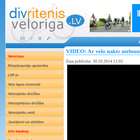
VIDEO: Ar velo nakts melnu
Veloziņas
Ziņa publicēta: 30.10.2014 13:02
Riteņbraucēju apvienība
LRF.lv
Velo lapas internetā
Velosipēdu drošība
Velosipēdistu drošība
Velosipēdu veidi
Jautājumi un atbildes
Info katalogi