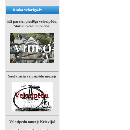
iesaka veloriga.lv
Kā pareizi pieslēgt velosipēdu.
Statīvu veidi un video!
Saulkrastu velosipēdu muzejs
Velosipēdu muzejs Krievijā!