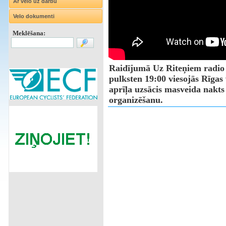
Ar velo uz darbu
Velo dokumenti
Meklēšana:
Raidījumā Uz Riteņiem radio P
pulksten 19:00 viesojās Rīgas
aprīļa uzsācis masveida nakt
organizēšanu.