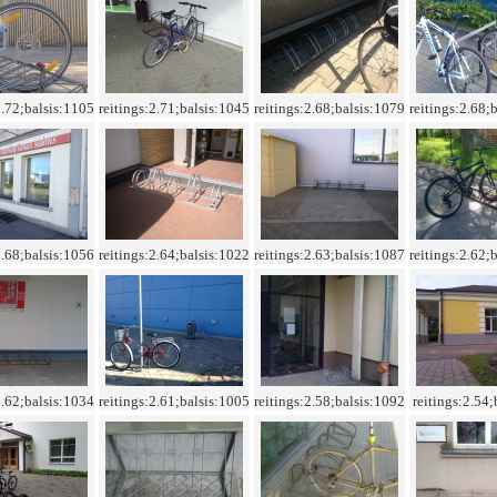
2.72;balsis:1105
reitings:2.71;balsis:1045
reitings:2.68;balsis:1079
reitings:2.68;
2.68;balsis:1056
reitings:2.64;balsis:1022
reitings:2.63;balsis:1087
reitings:2.62;
2.62;balsis:1034
reitings:2.61;balsis:1005
reitings:2.58;balsis:1092
reitings:2.54;