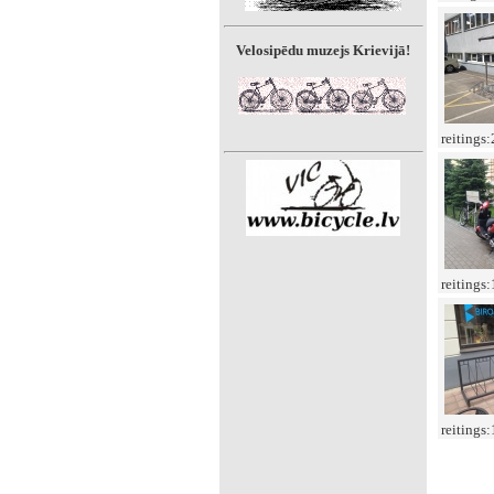
Velosipēdu muzejs Krievijā!
reitings
reitings
reitings