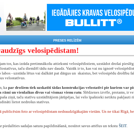
PRESES RELĪZĒM
audzīgs velosipēdistam!
am tos, kas izrāda pretimnākošu attieksmi velosipēdistiem, uzstādot drošai pieslēg
lostatīvus, taču diemžēl tādu nav daudz. Vairāk ir to, kas vai nu ignorē velosipēdist
lo labos - uzstāda lētus vai dažkārt pat dārgus un skaistus, bet velosipēdu drošību fa
us velostatīvus.
m, ka
par drošiem tiek uzskatīti tādas konstrukcijas velostatīvi pie kuriem var pi
a rāmi un vienlaikus divus vai vismaz vienu ratu
. Slēdzenes izvēle, protams, ir v
paša ziņā, taču statīvu uzstādītājiem jārūpējas, lai velo īpašnieki netiktu pakļauti r
dināti lietot nedrošus statīvus.
ā publicēsim foto ar velosipēdistam nedraudzīgākajām vietām. Un ne tikai Rīgā, bet 
ar piedalīties sadaļas satura papildināšanā, nosūtot savus attēlus un tekstu
ŠEIT
.