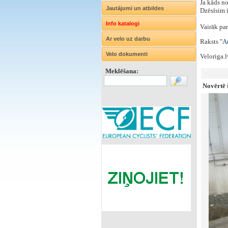
Ja kāds no
Jautājumi un atbildes
Dzēsīsim i
Info katalogi
Vairāk par
Ar velo uz darbu
Raksts
"Ar
Velo dokumenti
Veloriga.
Meklēšana:
Novērtē š