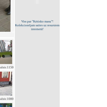
Viss par "Kritisko masu"!
Kolekcionējam saites uz resursiem
internetā!
balsis:1150
balsis:1080