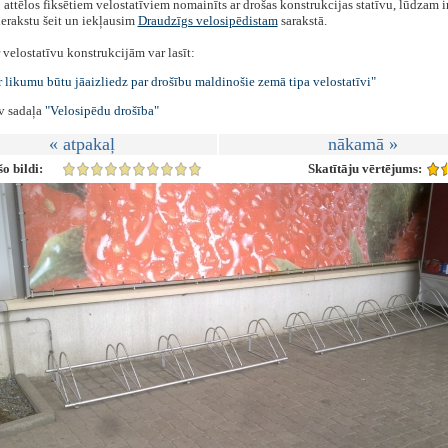
 attēlos fiksētiem velostatīviem nomainīts ar drošas konstrukcijas statīvu, lūdzam i
erakstu šeit un iekļausim
Draudzīgs velosipēdistam
sarakstā.
 velostatīvu konstrukcijām var lasīt:
 likumu būtu jāaizliedz par drošību maldinošie zemā tipa velostatīvi"
lv sadaļa
"Velosipēdu drošība"
« atpakaļ
nākamā »
o bildi:
Skatītāju vērtējums: