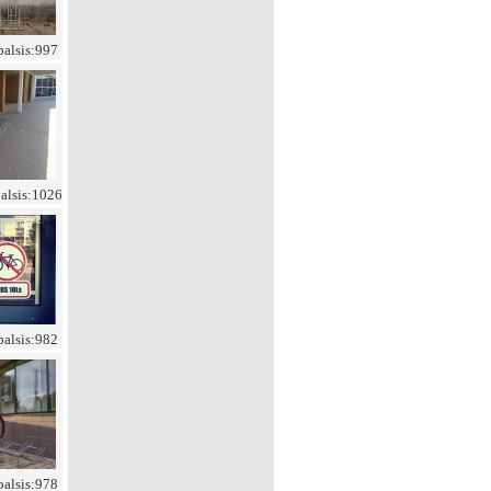
balsis:997
balsis:1026
balsis:982
balsis:978