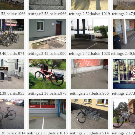
2.53;balsis:1066
reitings:2.53;balsis:966
reitings:2.52;balsis:1019
reitings:2.47;
:2.46;balsis:974
reitings:2.42;balsis:990
reitings:2.42;balsis:1023
reitings:2.40;
:2.39;balsis:955
reitings:2.38;balsis:978
reitings:2.37;balsis:966
reitings:2.37;
2.36;balsis:1014
reitings:2.33;balsis:1015
reitings:2.33;balsis:914
reitings:2.17;