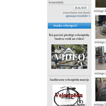
komentārā)
reitings:
(varat balsot reizi dienā)
aptaujas rezultāti »
iesaka veloriga.lv
Kā pareizi pieslēgt velosipēdu.
Statīvu veidi un video!
reitings
reitings
Saulkrastu velosipēdu muzejs
reitings: