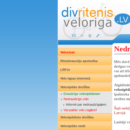
Nedr
Veloziņas
Riteņbraucēju apvienība
Mēs slavēj
derīgus ve
LRF.lv
vai arī tē
apdraudoš
Velo lapas internetā
Atgādinā
Velosipēdu drošība
velosipēd
Draudzīgs velosipēdistam
īpašnieka 
netiktu mu
Nedraudzīgs velo
Informē par nedraudzīgajiem
Šajā sadaļ
Viņi palīdz velo zagļiem!
Latvijā.
Velosipēdistu drošība
Lasītāji v
Velosipēdu veidi