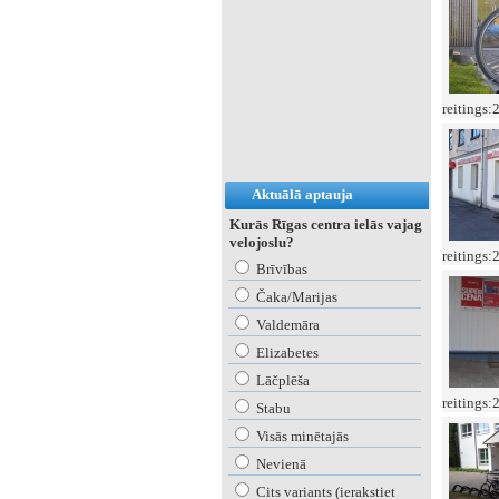
reitings:
Aktuālā aptauja
Kurās Rīgas centra ielās vajag
velojoslu?
reitings:
Brīvības
Čaka/Marijas
Valdemāra
Elizabetes
Lāčplēša
reitings:
Stabu
Visās minētajās
Nevienā
Cits variants (ierakstiet