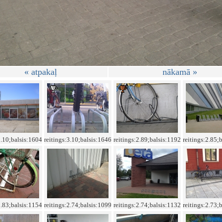
« atpakaļ
nākamā »
3.10;balsis:1604
reitings:3.10;balsis:1646
reitings:2.89;balsis:1192
reitings:2.85;
2.83;balsis:1154
reitings:2.74;balsis:1099
reitings:2.74;balsis:1132
reitings:2.73;