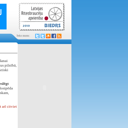
Seko mums:
šanai
us pilnībā,
ktiski
eslēgt
elosipēda
iskam,
arī citviet