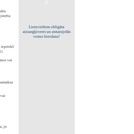
nātu
istrēta
Viss par "Kritisko masu"!
Kolekcionējam saites uz resursiem
internetā!
 iepriekš
1)
umos vai
ī samaksa
 vai
u, jo