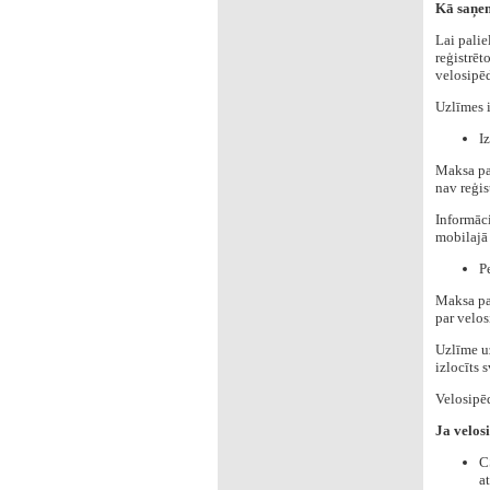
Kā saņem
Lai palie
reģistrēt
velosipēd
Uzlīmes i
I
Maksa par
nav reģis
Informāc
mobilajā 
P
Maksa par
par velos
Uzlīme uz
izlocīts 
Velosipēd
Ja velos
C
a