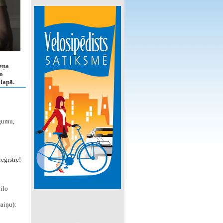
teņa
o
 lapā.
egumu,
eģistrē!
ilo
maiņu):