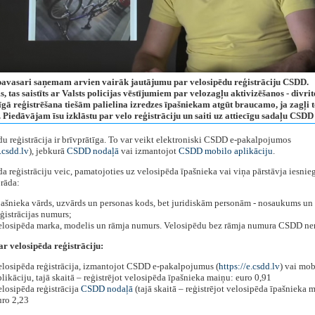
pavasari saņemam arvien vairāk jautājumu par velosipēdu reģistrāciju CSDD.
, tas saistīts ar Valsts policijas vēstījumiem par velozagļu aktivizēšanos - divri
īgā reģistrēšana tiešām palielina izredzes īpašniekam atgūt braucamo, ja zagļi t
 Piedāvājam īsu izklāstu par velo reģistrāciju un saiti uz attiecīgu sadaļu CSDD
u reģistrācija ir brīvprātīga. To var veikt elektroniski CSDD e-pakalpojumos
.csdd.lv
), jebkurā
CSDD nodaļā
vai izmantojot
CSDD mobilo aplikāciju
.
a reģistrāciju veic, pamatojoties uz velosipēda īpašnieka vai viņa pārstāvja iesni
rāda:
pašnieka vārds, uzvārds un personas kods, bet juridiskām personām - nosaukums un
eģistrācijas numurs;
elosipēda marka, modelis un rāmja numurs. Velosipēdu bez rāmja numura CSDD ner
r velosipēda reģistrāciju:
elosipēda reģistrācija, izmantojot CSDD e-pakalpojumus (
https://e.csdd.lv
) vai mob
plikāciju, tajā skaitā – reģistrējot velosipēda īpašnieka maiņu: euro 0,91
elosipēda reģistrācija
CSDD nodaļā
(tajā skaitā – reģistrējot velosipēda īpašnieka 
uro 2,23