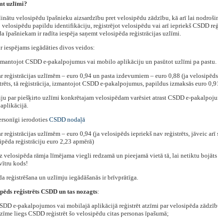
t uzlīmi?
linātu velosipēdu īpašnieku aizsardzību pret velosipēdu zādzību, kā arī lai nodroši
o velosipēdu papildu identifikāciju, reģistrējot velosipēdu vai arī iepriekš CSDD reģ
a īpašniekam ir radīta iespēja saņemt velosipēda reģistrācijas uzlīmi.
r iespējams iegādāties divos veidos:
zmantojot CSDD e-pakalpojumus vai mobilo aplikāciju un pasūtot uzlīmi pa pastu.
 reģistrācijas uzlīmēm – euro 0,94 un pasta izdevumiem – euro 0,88 (ja velosipēds
trēts, tā reģistrācija, izmantojot CSDD e-pakalpojumus, papildus izmaksās euro 0,9
iju par piešķirto uzlīmi konkrētajam velosipēdam varēsiet atrast CSDD e-pakalpoj
aplikācijā.
ersonīgi ierodoties
CSDD nodaļā
 reģistrācijas uzlīmēm – euro 0,94 (ja velosipēds iepriekš nav reģistrēts, jāveic ar
ipēda reģistrāciju euro 2,23 apmērā)
 velosipēda rāmja līmējama viegli redzamā un pieejamā vietā tā, lai netiktu bojāts
svītru kods!
a reģistrēšana un uzlīmju iegādāšanās ir brīvprātīga.
ipēds reģistrēts CSDD un tas nozagts
:
SDD e-pakalpojumos vai mobilajā aplikācijā reģistrēt atzīmi par velosipēda zādzīb
tzīme liegs CSDD reģistrēt šo velosipēdu citas personas īpašumā;