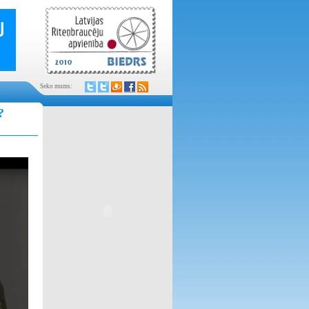
Seko mums:
?