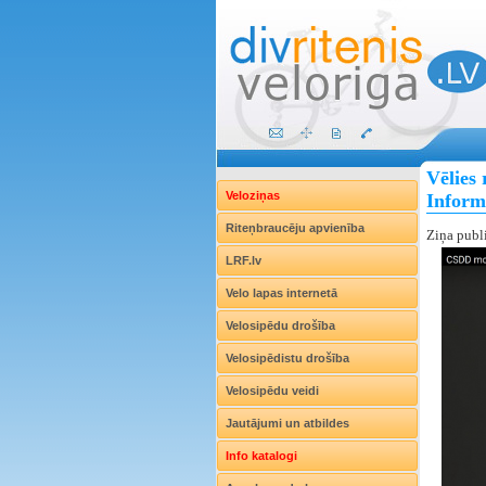
Vēlies 
Veloziņas
Inform
Riteņbraucēju apvienība
Ziņa publ
LRF.lv
Velo lapas internetā
Velosipēdu drošība
Velosipēdistu drošība
Velosipēdu veidi
Jautājumi un atbildes
Info katalogi