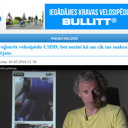
PRESES RELĪZĒM
reģistrēt velosipēdu CSDD, bet nezini kā un cik tas maksa
ējam.
icēta: 01.05.2016 21:30