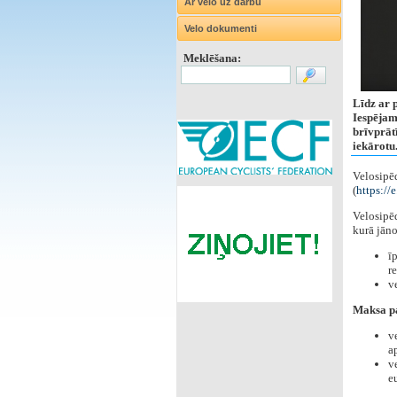
Ar velo uz darbu
Velo dokumenti
Meklēšana:
Līdz ar 
Iespējams
brīvprāt
iekārotu.
Velosipēd
(
https://e
Velosipēd
kurā jāno
ī
r
v
Maksa pa
v
a
v
e