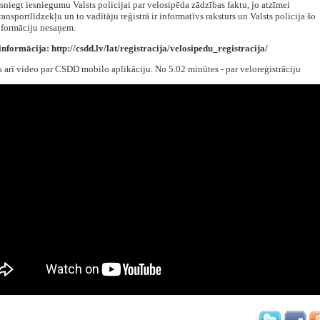
esniegt iesniegumu Valsts policijai par velosipēda zādzības faktu, jo atzīmei
ansportlīdzekļu un to vadītāju reģistrā ir informatīvs raksturs un Valsts policija šo
nformāciju nesaņem.
nformācija: http://csdd.lv/lat/registracija/velosipedu_registracija/
 arī video par CSDD mobilo aplikāciju. No 5.02 minūtes - par veloreģistrāciju