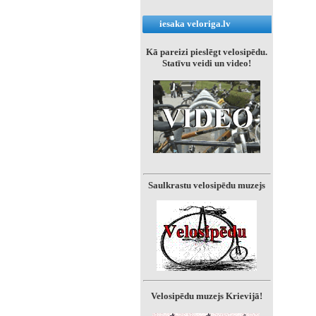
iesaka veloriga.lv
Kā pareizi pieslēgt velosipēdu.
Statīvu veidi un video!
Saulkrastu velosipēdu muzejs
Velosipēdu muzejs Krievijā!