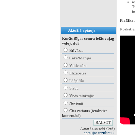
i
Tr
i
Plašāka i
Noskaties
Aktuālā aptauja
Kurās Rīgas centra ielās vajag
velojoslu?
Brīvības
Čaka/Marijas
Valdemāra
Elizabetes
Lāčplēša
Stabu
Visās minētajās
Nevienā
Cits variants (ierakstiet
komentārā)
(varat balsot reizi dienā)
aptaujas rezultāti »