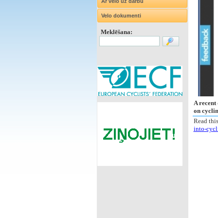
Ar velo uz darbu
Velo dokumenti
Meklēšana:
A recent
on cyclin
Read this
into-cycl