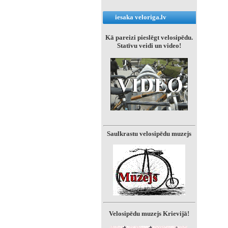
iesaka veloriga.lv
Kā pareizi pieslēgt velosipēdu.
Statīvu veidi un video!
Saulkrastu velosipēdu muzejs
Velosipēdu muzejs Krievijā!