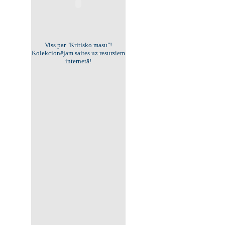
Viss par "Kritisko masu"!
Kolekcionējam saites uz resursiem
internetā!