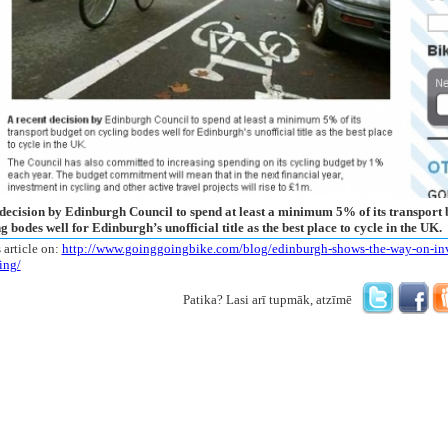
 decision by Edinburgh Council to spend at least a minimum 5% of its transport
g bodes well for Edinburgh’s unofficial title as the best place to cycle in the UK.
 article on:
http://www.goinggoingbike.com/blog/edinburgh-shows-the-way-on-in
ing/
Patika? Lasi arī tupmāk, atzīmē