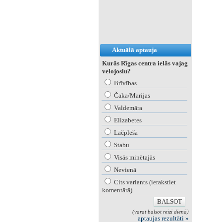
Aktuālā aptauja
Kurās Rīgas centra ielās vajag
velojoslu?
Brīvības
Čaka/Marijas
Valdemāra
Elizabetes
Lāčplēša
Stabu
Visās minētajās
Nevienā
Cits variants (ierakstiet
komentārā)
(varat balsot reizi dienā)
aptaujas rezultāti »