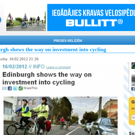
PRESES RELĪZĒM
rgh shows the way on investment into cycling
icēta: 16.02.2012 21:26