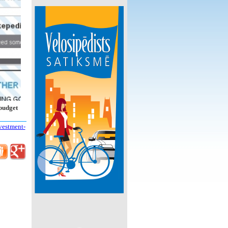
 budget
vestment-