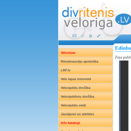
Edinbu
Veloziņas
Ziņa publ
Riteņbraucēju apvienība
LRF.lv
Velo lapas internetā
Velosipēdu drošība
Velosipēdistu drošība
Velosipēdu veidi
Jautājumi un atbildes
Info katalogi