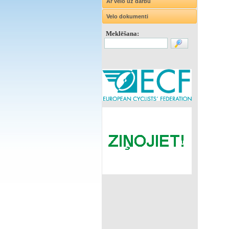
Ar velo uz darbu
Velo dokumenti
Meklēšana: