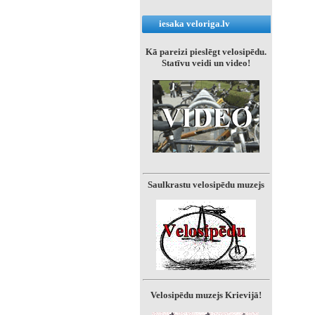
iesaka veloriga.lv
Kā pareizi pieslēgt velosipēdu.
Statīvu veidi un video!
Saulkrastu velosipēdu muzejs
Velosipēdu muzejs Krievijā!