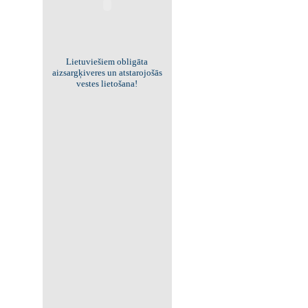
Viss par "Kritisko masu"!
Kolekcionējam saites uz resursiem
internetā!