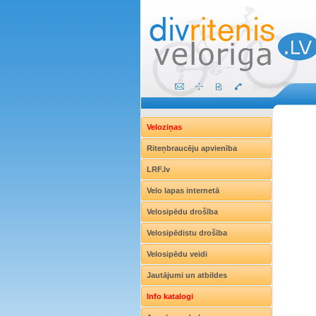
Veloziņas
Riteņbraucēju apvienība
LRF.lv
Velo lapas internetā
Velosipēdu drošība
Velosipēdistu drošība
Velosipēdu veidi
Jautājumi un atbildes
Info katalogi