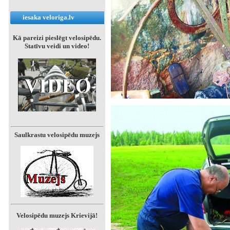
iesaka veloriga.lv
Kā pareizi pieslēgt velosipēdu.
Statīvu veidi un video!
Saulkrastu velosipēdu muzejs
Velosipēdu muzejs Krievijā!