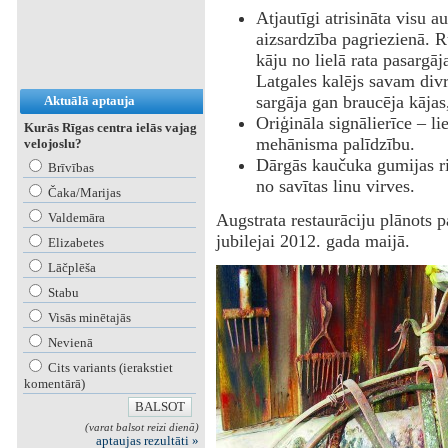
Atjautīgi atrisināta visu 
aizsardzība pagriezienā. 
kāju no lielā rata pasargāja
Latgales kalējs savam divr
sargāja gan braucēja kājas,
Aktuālā aptauja
Oriģināla signālierīce – li
Kurās Rīgas centra ielās vajag
mehānisma palīdzību.
velojoslu?
Dārgās kaučuka gumijas rie
Brīvības
no savītas linu virves.
Čaka/Marijas
Valdemāra
Augstrata restaurāciju plānots 
jubilejai 2012. gada maijā.
Elizabetes
Lāčplēša
Stabu
Visās minētajās
Nevienā
Cits variants (ierakstiet
komentārā)
(varat balsot reizi dienā)
aptaujas rezultāti »