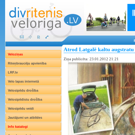
Atrod Latgalē kaltu augstratu
Veloziņas
Ziņa publicēta: 23.01.2012 21:21
Riteņbraucēju apvienība
LRF.lv
Velo lapas internetā
Velosipēdu drošība
Velosipēdistu drošība
Velosipēdu veidi
Jautājumi un atbildes
Info katalogi