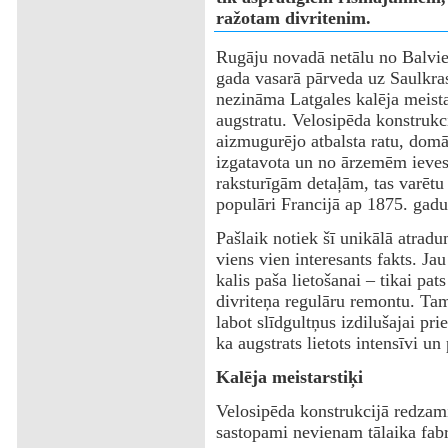
ražotam divritenim.
Rugāju novadā netālu no Balvie
gada vasarā pārveda uz Saulkr
nezināma Latgales kalēja meista
augstratu. Velosipēda konstrukc
aizmugurējo atbalsta ratu, domā
izgatavota un no ārzemēm ieves
raksturīgām detaļām, tas varētu 
populāri Francijā ap 1875. gadu
Pašlaik notiek šī unikālā atradum
viens vien interesants fakts. Jau
kalis paša lietošanai – tikai pat
divriteņa regulāru remontu. Tam
labot slīdgultņus izdilušajai pri
ka augstrats lietots intensīvi un
Kalēja meistarstiķi
Velosipēda konstrukcijā redzami 
sastopami nevienam tālaika fabr