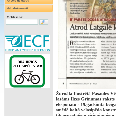
Ar velo uz darbu
Velo dokumenti
Meklēšana:
Žurnāla Ilustrētā Pasaules V
lasāms Ilzes Grīnumas raksts
eksponātu - 19.gadsimta beigā
smēdē kaltā velosipēda konstru
tik asprātīgiem risinājumiem,