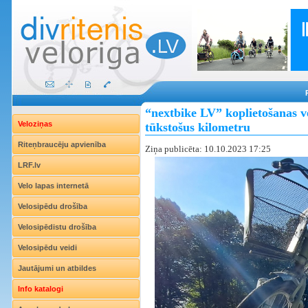
“nextbike LV” koplietošanas v
Veloziņas
tūkstošus kilometru
Riteņbraucēju apvienība
Ziņa publicēta: 10.10.2023 17:25
LRF.lv
Velo lapas internetā
Velosipēdu drošība
Velosipēdistu drošība
Velosipēdu veidi
Jautājumi un atbildes
Info katalogi