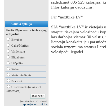
sadedzinot 805 529 kalorijas, k
Pilos kaloriju daudzums.
Par “nextbike LV”
Aktuālā aptauja
SIA “nextbike LV” ir vietējais 
Kurās Rīgas centra ielās vajag
starptautiskajam velosipēdu k
velojoslu?
kas darbojas vismaz 30 valstīs, v
Brīvības
lietotāju kopskaits jau pārsnied
Čaka/Marijas
sociālā uzņēmuma statusu Latvi
velosipēdu iegādei.
Valdemāra
Elizabetes
Lāčplēša
Stabu
Visās minētajās
Nevienā
Cits variants (ierakstiet
komentārā)
(varat balsot reizi dienā)
aptaujas rezultāti »