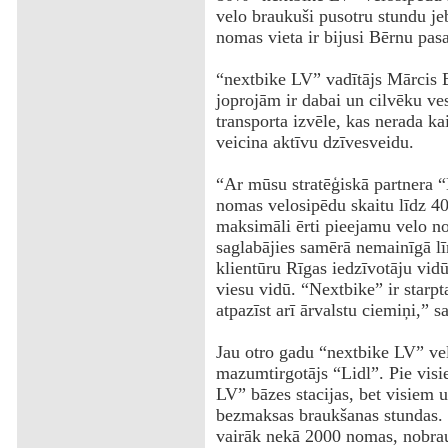
velo braukuši pusotru stundu je
nomas vieta ir bijusi Bērnu pas
“nextbike LV” vadītājs Mārcis B
joprojām ir dabai un cilvēku ve
transporta izvēle, kas nerada ka
veicina aktīvu dzīvesveidu.
‌“Ar mūsu stratēģiskā partnera 
nomas velosipēdu skaitu līdz 40
maksimāli ērti pieejamu velo no
saglabājies samērā nemainīgā lī
klientūru Rīgas iedzīvotāju vid
viesu vidū. “Nextbike” ir starp
atpazīst arī ārvalstu ciemiņi,”
Jau otro gadu “nextbike LV” vel
mazumtirgotājs “Lidl”. Pie visi
LV” bāzes stacijas, bet visiem
bezmaksas braukšanas stundas. S
vairāk nekā 2000 nomas, nobrau