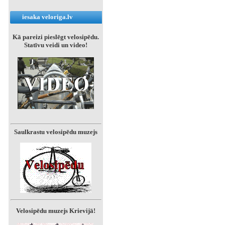
iesaka veloriga.lv
Kā pareizi pieslēgt velosipēdu.
Statīvu veidi un video!
Saulkrastu velosipēdu muzejs
Velosipēdu muzejs Krievijā!