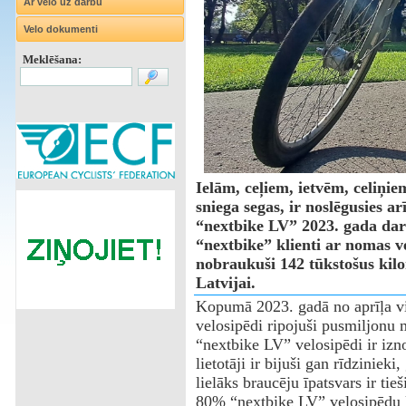
Ar velo uz darbu
Velo dokumenti
Meklēšana:
Ielām, ceļiem, ietvēm, celiņi
sniega segas, ir noslēgusies ar
“nextbike LV” 2023. gada da
“nextbike” klienti ar nomas v
nobraukuši 142 tūkstošus kilo
Latvijai.
Kopumā 2023. gadā no aprīļa v
velosipēdi ripojuši pusmiljonu 
“nextbike LV” velosipēdi ir izn
lietotāji ir bijuši gan rīdzinieki
lielāks braucēju īpatsvars ir tie
80% “nextbike LV” velosipēdu liet