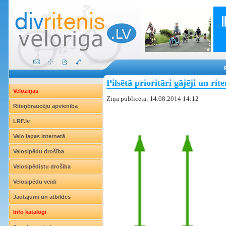
Pilsētā prioritāri gājēji un rit
Veloziņas
Ziņa publicēta: 14.08.2014 14:12
Riteņbraucēju apvienība
LRF.lv
Velo lapas internetā
Velosipēdu drošība
Velosipēdistu drošība
Velosipēdu veidi
Jautājumi un atbildes
Info katalogi