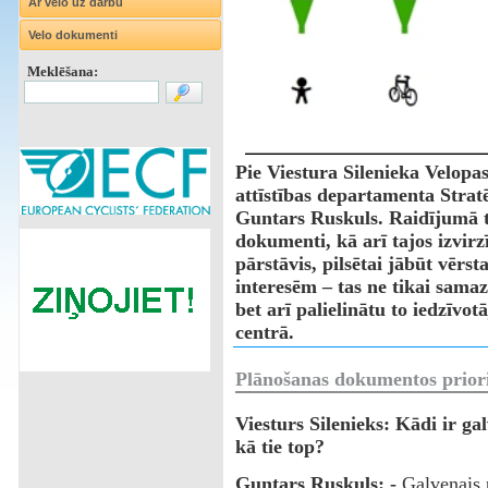
Ar velo uz darbu
Velo dokumenti
Meklēšana:
Pie Viestura Silenieka Velopa
attīstības departamenta Strat
Guntars Ruskuls. Raidījumā ti
dokumenti, kā arī tajos izvirz
pārstāvis, pilsētai jābūt vērs
interesēm – tas ne tikai sama
bet arī palielinātu to iedzīvot
centrā.
Plānošanas dokumentos priorit
Viesturs Silenieks: Kādi ir g
kā tie top?
Guntars Ruskuls: -
Galvenais 