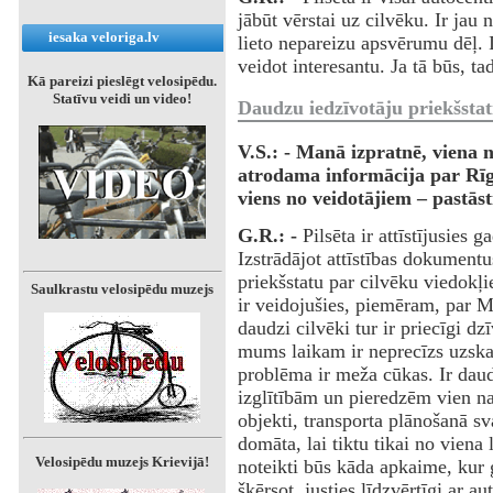
jābūt vērstai uz cilvēku. Ir jau 
iesaka veloriga.lv
lieto nepareizu apsvērumu dēļ. I
veidot interesantu. Ja tā būs, tad 
Kā pareizi pieslēgt velosipēdu.
Statīvu veidi un video!
Daudzu iedzīvotāju priekšsta
V.S.: - Manā izpratnē, viena
atrodama informācija par Rīg
viens no veidotājiem – pastāst
G.R.: -
Pilsēta ir attīstījusies
Izstrādājot attīstības dokument
priekšstatu par cilvēku viedokļ
Saulkrastu velosipēdu muzejs
ir veidojušies, piemēram, par Ma
daudzi cilvēki tur ir priecīgi dz
mums laikam ir neprecīzs uzskat
problēma ir meža cūkas. Ir dau
izglītībām un pieredzēm vien nav
objekti, transporta plānošanā sva
domāta, lai tiktu tikai no viena
Velosipēdu muzejs Krievijā!
noteikti būs kāda apkaime, kur g
šķērsot, justies līdzvērtīgi ar au