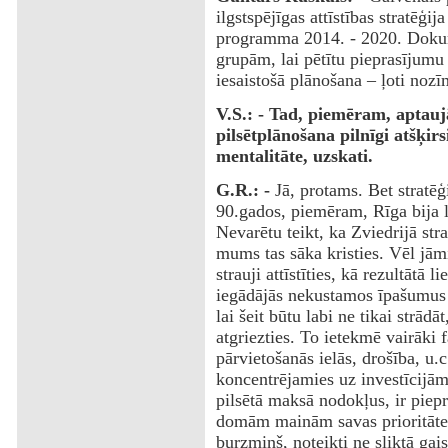
ilgstspējīgas attīstības stratēģi
programma 2014. - 2020. Doku
grupām, lai pētītu pieprasījumu 
iesaistošā plānošana – ļoti nozīm
V.S.: - Tad, piemēram, aptaujā
pilsētplānošana pilnīgi atšķir
mentalitāte, uzskati.
G.R.: -
Jā, protams. Bet stratēģ
90.gados, piemēram, Rīga bija l
Nevarētu teikt, ka Zviedrijā stra
mums tas sāka kristies. Vēl jām
strauji attīstīties, kā rezultātā 
iegādājās nekustamos īpašumus P
lai šeit būtu labi ne tikai strād
atgriezties. To ietekmē vairāki f
pārvietošanās ielās, drošība, u.
koncentrējamies uz investīcijām,
pilsētā maksā nodokļus, ir piepr
domām mainām savas prioritātes.
burzmiņš, noteikti ne sliktā gai