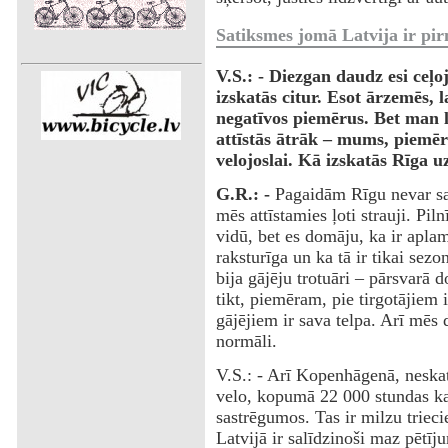
Satiksmes jomā Latvija ir pir
V.S.: - Diezgan daudz esi ceļo
izskatās citur. Esot ārzemēs, l
negatīvos piemērus. Bet man l
attīstās ātrāk – mums, piemēr
velojoslai. Kā izskatās Rīga u
G.R.: -
Pagaidām Rīgu nevar sa
mēs attīstamies ļoti strauji. Pil
vidū, bet es domāju, ka ir aplam
raksturīga un ka tā ir tikai sezo
bija gājēju trotuāri – pārsvarā 
tikt, piemēram, pie tirgotājiem i
gājējiem ir sava telpa. Arī mēs 
normāli.
V.S.: - Arī Kopenhāgenā, neskat
velo, kopumā 22 000 stundas ka
sastrēgumos. Tas ir milzu trieci
Latvijā ir salīdzinoši maz pētīj