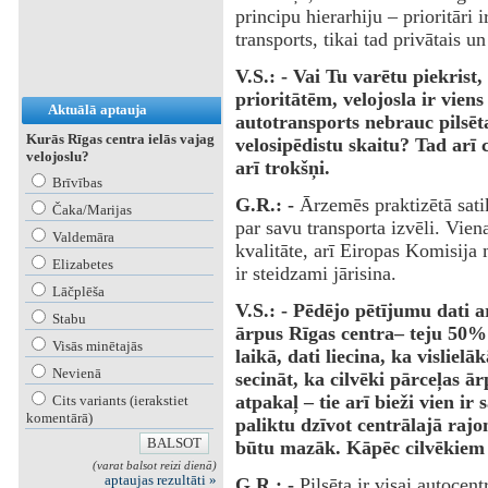
principu hierarhiju – prioritāri i
transports, tikai tad privātais u
V.S.: - Vai Tu varētu piekrist
prioritātēm, velojosla ir vien
Aktuālā aptauja
autotransports nebrauc pilsētas
Kurās Rīgas centra ielās vajag
velosipēdistu skaitu? Tad arī 
velojoslu?
arī trokšņi.
Brīvības
G.R.: -
Ārzemēs praktizētā sati
Čaka/Marijas
par savu transporta izvēli. Vie
Valdemāra
kvalitāte, arī Eiropas Komisij
Elizabetes
ir steidzami jārisina.
Lāčplēša
V.S.: - Pēdējo pētījumu dati ar
Stabu
ārpus Rīgas centra– teju 50% 
Visās minētajās
laikā, dati liecina, ka vislielā
Nevienā
secināt, ka cilvēki pārceļas ā
atpakaļ – tie arī bieži vien ir
Cits variants (ierakstiet
komentārā)
paliktu dzīvot centrālajā raj
būtu mazāk. Kāpēc cilvēkiem 
(varat balsot reizi dienā)
aptaujas rezultāti »
G.R.: -
Pilsēta ir visai autocentr