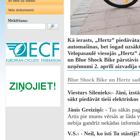
Ar velo uz darbu
Velo dokumenti
Meklēšana:
Kā ierasts, „Hertz” piedāvāta
automašīnas, bet šogad uzsākts
Velopasaulē viesojās „Hertz” 
un Blue Shock Bike pārstāvis 
uzņēmumi 2. aprīlī aizvadīja
Blue Shock Bike un Hertz sa
Viesturs Silenieks:- Jāni, izs
sākt piedāvāt tieši elektriskos
Jānis Greiziņš:
- Tas sākās pag
Artis pie mums vērsās ar šāda 
nebija gandrīz nekādas informāc
V.S.: - Neil, ko īsti Tu stāstīji?