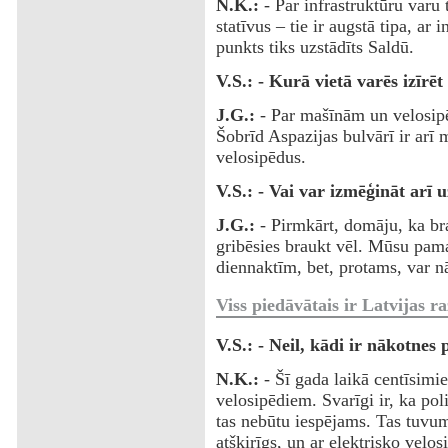
N.K.:
- Par infrastruktūru varu
statīvus – tie ir augstā tipa, ar
punkts tiks uzstādīts Saldū.
V.S.: - Kurā vietā varēs izīrēt
J.G.:
- Par mašīnām un velosipē
Šobrīd Aspazijas bulvārī ir arī 
velosipēdus.
V.S.: - Vai var izmēģināt arī
J.G.:
- Pirmkārt, domāju, ka br
gribēsies braukt vēl. Mūsu pamat
diennaktīm, bet, protams, var n
Viss piedāvātais ir Latvijas r
V.S.: - Neil, kādi ir nākotnes 
N.K.:
- Šī gada laikā centīsimie
velosipēdiem. Svarīgi ir, ka pol
tas nebūtu iespējams. Tas tuvum
atšķirīgs, un ar elektrisko velos