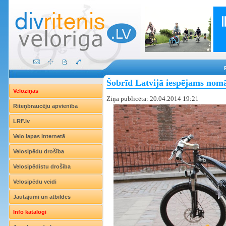
Šobrīd Latvijā iespējams nomāt
Veloziņas
Ziņa publicēta: 20.04.2014 19:21
Riteņbraucēju apvienība
LRF.lv
Velo lapas internetā
Velosipēdu drošība
Velosipēdistu drošība
Velosipēdu veidi
Jautājumi un atbildes
Info katalogi