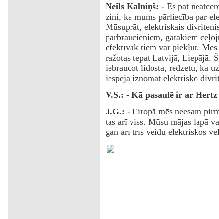
Neils Kalniņš:
- Es pat neatcero
zini, ka mums pārliecība par el
Mūsuprāt, elektriskais divritenis
pārbraucieniem, garākiem ceļoju
efektīvāk tiem var piekļūt. Mēs
ražotas tepat Latvijā, Liepājā. Š
iebraucot lidostā, redzētu, ka u
iespēja iznomāt elektrisko divrit
V.S.: - Kā pasaulē ir ar Her
J.G.:
- Eiropā mēs neesam pirmi
tas arī viss. Mūsu mājas lapā v
gan arī trīs veidu elektriskos ve