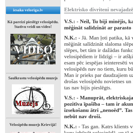
Elektrisko divriteni nevajadz
iesaka veloriga.lv
V.S.: - Neil, Tu biji minējis,
Kā pareizi pieslēgt velosipēdu.
Statīvu veidi un video!
mēģināt salīdzināt ar parasto 
N.K.:
- Jā. Man ļoti patika, kā
mēģināt salīdzināt slaloma slēpe
slēpes, bet tām ir dažādas funkci
velosipēdiem ir līdzīgi – ir atšķ
esam pēc iespējas ieinteresēti vel
velosipēds nav no tiem, kuru bū
Man ir prieks par daudzajiem u
Saulkrastu velosipēdu muzejs
drošas velosipēdu novietnes un 
tas nav bijis pieslēgts.
V.S.: - Manuprāt, elektriskaja
pozitīva īpašība – tam ir aku
izsekošanu ātri „nenoēd”. Tas
nebūt nav droši.
Velosipēdu muzejs Krievijā!
N.K.:
- Tas gan. Katrs klients v
kuru iebūvēt velosipēdā, un tā po