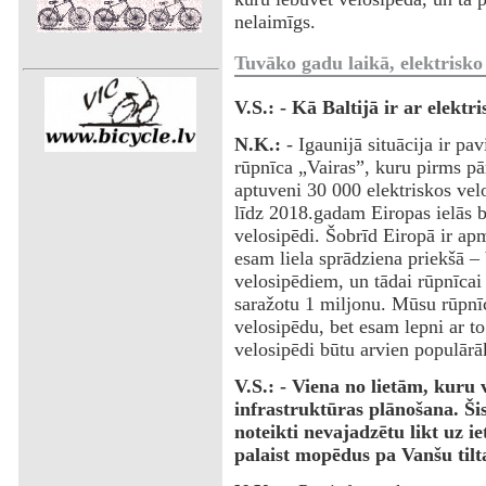
nelaimīgs.
Tuvāko gadu laikā, elektrisko 
V.S.: - Kā Baltijā ir ar elektr
N.K.:
- Igaunijā situācija ir pa
rūpnīca „Vairas”, kuru pirms pār
aptuveni 30 000 elektriskos vel
līdz 2018.gadam Eiropas ielās b
velosipēdi. Šobrīd Eiropā ir a
esam liela sprādziena priekšā –
velosipēdiem, un tādai rūpnīcai 
saražotu 1 miljonu. Mūsu rūpnīc
velosipēdu, bet esam lepni ar to
velosipēdi būtu arvien populārā
V.S.: - Viena no lietām, kuru v
infrastruktūras plānošana. Šis 
noteikti nevajadzētu likt uz ie
palaist mopēdus pa Vanšu tilta 