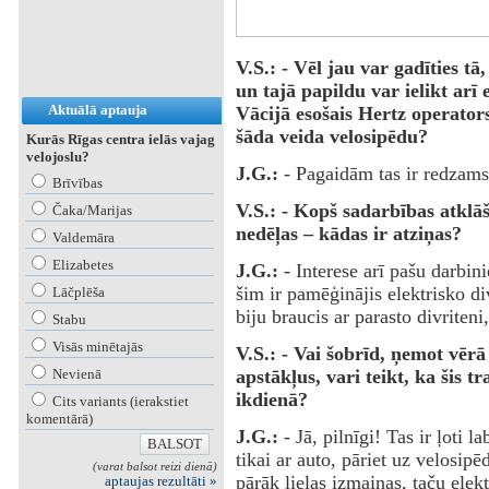
V.S.: - Vēl jau var gadīties t
un tajā papildu var ielikt arī 
Aktuālā aptauja
Vācijā esošais Hertz operators
šāda veida velosipēdu?
Kurās Rīgas centra ielās vajag
velojoslu?
J.G.:
- Pagaidām tas ir redzams 
Brīvības
V.S.: - Kopš sadarbības atkl
Čaka/Marijas
nedēļas – kādas ir atziņas?
Valdemāra
Elizabetes
J.G.:
- Interese arī pašu darbin
šim ir pamēģinājis elektrisko div
Lāčplēša
biju braucis ar parasto divriteni
Stabu
Visās minētajās
V.S.: - Vai šobrīd, ņemot vērā
apstākļus, vari teikt, ka šis t
Nevienā
ikdienā?
Cits variants (ierakstiet
komentārā)
J.G.:
- Jā, pilnīgi! Tas ir ļoti 
tikai ar auto, pāriet uz velosipē
(varat balsot reizi dienā)
pārāk lielas izmaiņas, taču elektr
aptaujas rezultāti »