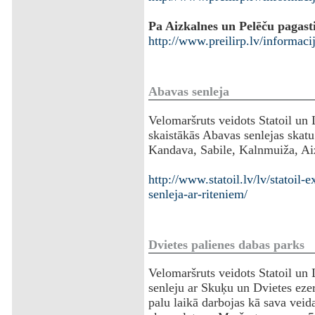
Pa Aizkalnes un Pelēču pagast
http://www.preilirp.lv/informac
Abavas senleja
Velomaršruts veidots Statoil un 
skaistākās Abavas senlejas skatu
Kandava, Sabile, Kalnmuiža, Ai
http://www.statoil.lv/lv/statoil-e
senleja-ar-riteniem/
Dvietes palienes dabas parks
Velomaršruts veidots Statoil un 
senleju ar Skuķu un Dvietes ezer
palu laikā darbojas kā sava vei