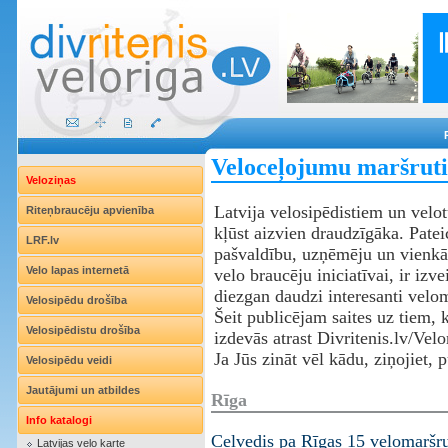
Veloceļojumu maršruti
Veloziņas
Latvija velosipēdistiem un velot
Riteņbraucēju apvienība
kļūst aizvien draudzīgāka. Patei
LRF.lv
pašvaldību, uzņēmēju un vienkār
Velo lapas internetā
velo braucēju iniciatīvai, ir izve
diezgan daudzi interesanti velom
Velosipēdu drošība
Šeit publicējam saites uz tiem, 
Velosipēdistu drošība
izdevās atrast Divritenis.lv/Velo
Ja Jūs zināt vēl kādu, ziņojiet, 
Velosipēdu veidi
Jautājumi un atbildes
Rīga
Info katalogi
Ceļvedis pa Rīgas 15 velomaršr
Latvijas velo karte