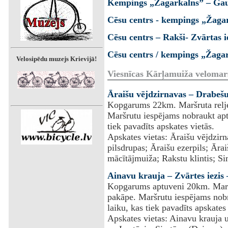
Kempings „Žagarkalns” – Gauj
Cēsu centrs - kempings „Žaga
Cēsu centrs – Rakši- Zvārtas i
Cēsu centrs / kempings „Žagar
Velosipēdu muzejs Krievijā!
Viesnīcas Kārļamuiža velomar
Āraišu vējdzirnavas – Drabešu
Kopgarums 22km. Maršruta reljef
Maršrutu iespējams nobraukt apt
tiek pavadīts apskates vietās.
Apskates vietas: Āraišu vējdzir
pilsdrupas; Āraišu ezerpils; Ārai
mācītājmuiža; Rakstu klintis; Si
Ainavu krauja – Zvārtes iezis
Kopgarums aptuveni 20km. Maršru
pakāpe. Maršrutu iespējams nobr
laiku, kas tiek pavadīts apskates 
Apskates vietas: Ainavu krauja u