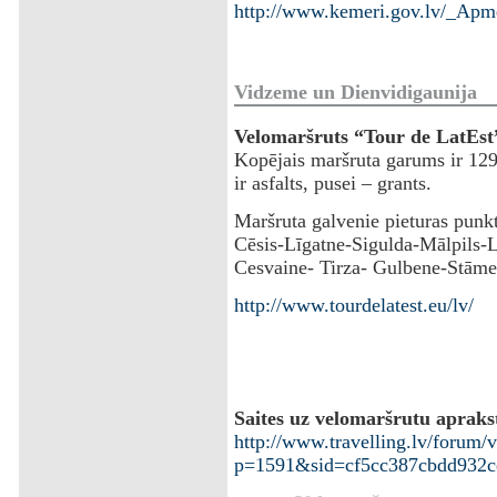
http://www.kemeri.gov.lv/_Apme
Vidzeme un Dienvidigaunija
Velomaršruts “Tour de LatEst
Kopējais maršruta garums ir 12
ir asfalts, pusei – grants.
Maršruta galvenie pieturas punk
Cēsis-Līgatne-Sigulda-Mālpils-
Cesvaine- Tirza- Gulbene-Stāme
http://www.tourdelatest.eu/lv/
Saites uz velomaršrutu apraks
http://www.travelling.lv/forum/
p=1591&sid=cf5cc387cbdd932c