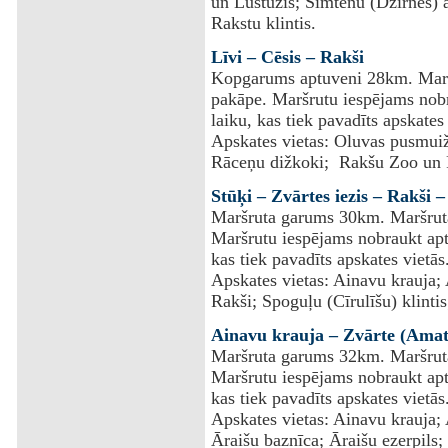
un Lustūzis; Simtēnu (Dzirnes) 
Rakstu klintis.
Līvi – Cēsis – Rakši
Kopgarums aptuveni 28km. Maršru
pakāpe. Maršrutu iespējams nobr
laiku, kas tiek pavadīts apskates 
Apskates vietas: Oluvas pusmuiž
Rāceņu dižkoki; Rakšu Zoo un R
Stūķi – Zvārtes iezis – Rakši –
Maršruta garums 30km. Maršruta r
Maršrutu iespējams nobraukt apt
kas tiek pavadīts apskates vietās
Apskates vietas: Ainavu krauja; 
Rakši; Spoguļu (Cīrulīšu) klintis;
Ainavu krauja – Zvārte (Amata
Maršruta garums 32km. Maršruta r
Maršrutu iespējams nobraukt apt
kas tiek pavadīts apskates vietās
Apskates vietas: Ainavu krauja; 
Āraišu baznīca; Āraišu ezerpils;