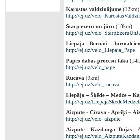
Karostas valdzinājums
(12km)
http://ej.uz/velo_KarostasValdz
Starp ezeru un jūru
(18km)
http://ej.uz/velo_StarpEzeruUnJ
Liepāja - Bernāti – Jūrmalcie
http://ej.uz/velo_Liepaja_Pape
Papes dabas procesu taka
(14
http://ej.uz/velo_pape
Rucava
(9km)
http://ej.uz/velo_rucava
Liepāja – Šķēde – Medze – Ka
http://ej.uz/LiepajaSkedeMedze
Aizpute - Cīrava - Apriķi – Ai
http://ej.uz/velo_aizpute
Aizpute – Kazdanga- Bojas – 
http://ej.uz/velo_AizputeKazda