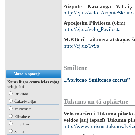
Aizpute – Kazdanga - Valtaiķi
http://ej.uz/velo_AizputeSkrund
Apceļosim Pāvilostu
(6km)
http://ej.uz/velo_Pavilosta
M.P.Berči laikmeta atskaņas š
http://ej.uz/6v9s
Smiltene
Aktuālā aptauja
„Apriteņo Smiltenes ezerus”
Kurās Rīgas centra ielās vajag
velojoslu?
Brīvības
Tukums un tā apkārtne
Čaka/Marijas
Valdemāra
Velo maršruti Tukuma pilsētā 
Elizabetes
veidos ļauj iepazīt Tukuma pil
Lāčplēša
http://www.turisms.tukums.lv/
Stabu