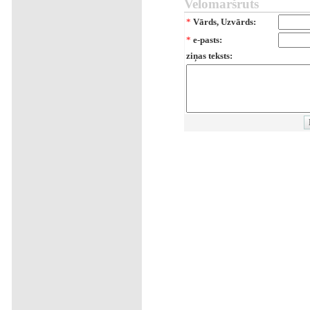
Velomaršruts
*
Vārds, Uzvārds:
*
e-pasts:
ziņas teksts: