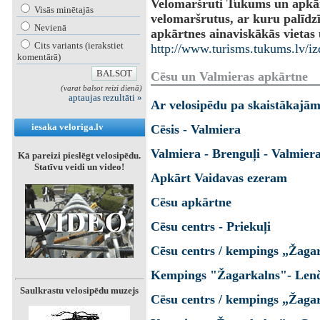
Velomaršruti Tukums un apkārt
Visās minētajās
velomaršrutus, ar kuru palīdz
Nevienā
apkārtnes ainaviskākās vietas
Cits variants (ierakstiet
http://www.turisms.tukums.lv/i
komentārā)
Cēsu un Valmieras apkārtne
(varat balsot reizi dienā)
aptaujas rezultāti »
Ar velosipēdu pa skaistākajā
iesaka veloriga.lv
Cēsis - Valmiera
Valmiera - Brenguļi - Valmier
Kā pareizi pieslēgt velosipēdu.
Statīvu veidi un video!
Apkārt Vaidavas ezeram
Cēsu apkārtne
Cēsu centrs - Priekuļi
Cēsu centrs / kempings „Žagar
Kempings "Žagarkalns"- Len
Saulkrastu velosipēdu muzejs
Cēsu centrs / kempings „Žaga