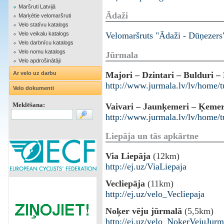
Maršruti Latvijā
Ādaži
Marķētie velomaršruti
Velo statīvu katalogs
Velo veikalu katalogs
Velomaršruts "Ādaži - Dūņezer
Velo darbnīcu katalogs
Velo nomu katalogs
Jūrmala
Velo apdrošinātāji
Majori – Dzintari – Bulduri –
Ar velo uz darbu
http://www.jurmala.lv/lv/home/tu
Velo dokumenti
Meklēšana:
Vaivari – Jaunķemeri – Ķemer
http://www.jurmala.lv/lv/home/tu
Liepāja un tās apkārtne
Via Liepāja
(12km)
http://ej.uz/ViaLiepaja
Vecliepāja
(11km)
http://ej.uz/velo_Vecliepaja
Noķer vēju jūrmalā
(5,5km)
http://ej.uz/velo_NokerVejuJurm