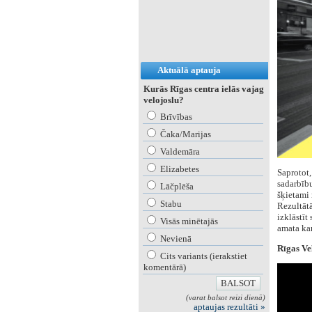
Aktuālā aptauja
Kurās Rīgas centra ielās vajag
velojoslu?
Brīvības
Čaka/Marijas
Valdemāra
Elizabetes
Saprotot,
sadarbību
Lāčplēša
šķietami 
Stabu
Rezultātā
izklāstīt
Visās minētajās
amata ka
Nevienā
Rīgas Vel
Cits variants (ierakstiet
komentārā)
(varat balsot reizi dienā)
aptaujas rezultāti »