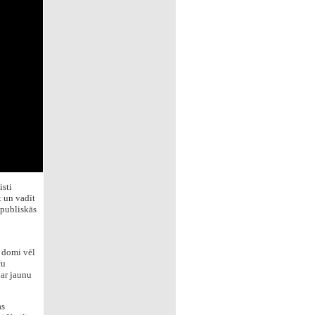
isti
 un vadīt
 publiskās
s domi vēl
ču
 ar jaunu
as