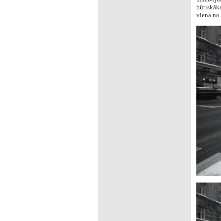
būtiskāka
viena no 