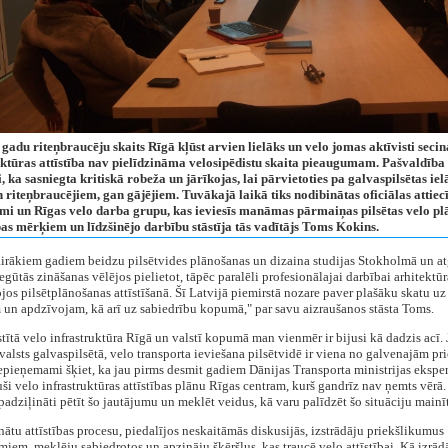
gadu riteņbraucēju skaits Rīgā kļūst arvien lielāks un velo jomas aktīvisti secin
uktūras attīstība nav pielīdzināma velosipēdistu skaita pieaugumam. Pašvaldība 
, ka sasniegta kritiskā robeža un jārīkojas, lai pārvietoties pa galvaspilsētas ie
 riteņbraucējiem, gan gājējiem. Tuvākajā laikā tiks nodibinātas oficiālas attiec
mi un Rīgas velo darba grupu, kas ieviesīs manāmas pārmaiņas pilsētas velo pl
as mērķiem un līdzšinējo darbību stāstīja tās vadītājs Toms Kokins.
irākiem gadiem beidzu pilsētvides plānošanas un dizaina studijas Stokholmā un at
Iegūtās zināšanas vēlējos pielietot, tāpēc paralēli profesionālajai darbībai arhitektūr
jos pilsētplānošanas attīstīšanā. Šī Latvijā piemirstā nozare paver plašāku skatu uz
un apdzīvojam, kā arī uz sabiedrību kopumā," par savu aizraušanos stāsta Toms.
tītā velo infrastruktūra Rīgā un valstī kopumā man vienmēr ir bijusi kā dadzis acī.
s valsts galvaspilsētā, velo transporta ieviešana pilsētvidē ir viena no galvenajām pri
epieņemami šķiet, ka jau pirms desmit gadiem Dānijas Transporta ministrijas ekspert
uši velo infrastruktūras attīstības plānu Rīgas centram, kurš gandrīz nav ņemts vērā
padziļināti pētīt šo jautājumu un meklēt veidus, kā varu palīdzēt šo situāciju mainīt
nātu attīstības procesu, piedalījos neskaitāmās diskusijās, izstrādāju priekšlikumus
iem, meklēju sabiedrotos un apzināju šķēršļus, kas traucē velo attīstībai. Kā izrād