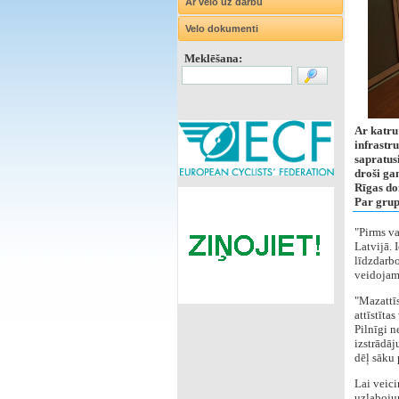
Ar velo uz darbu
Velo dokumenti
Meklēšana:
Ar katru 
infrastr
sapratusi
droši gan
Rīgas do
Par grup
"Pirms va
Latvijā. 
līdzdarbo
veidojam 
"Mazattīs
attīstīta
Pilnīgi n
izstrādāj
dēļ sāku 
Lai veici
uzlabojum