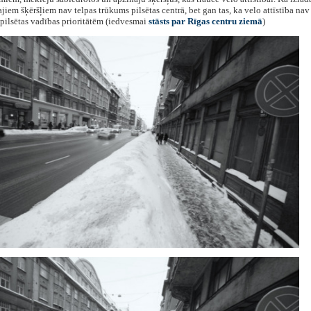
jiem šķēršļiem nav telpas trūkums pilsētas centrā, bet gan tas, ka velo attīstība nav
pilsētas vadības prioritātēm (iedvesmai
stāsts par Rīgas centru ziemā
)