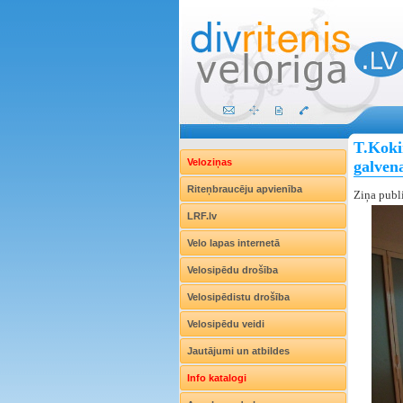
T.Kokin
Veloziņas
galven
Riteņbraucēju apvienība
Ziņa publ
LRF.lv
Velo lapas internetā
Velosipēdu drošība
Velosipēdistu drošība
Velosipēdu veidi
Jautājumi un atbildes
Info katalogi