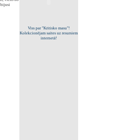
 bijusi
Viss par "Kritisko masu"!
Kolekcionējam saites uz resursiem
internetā!