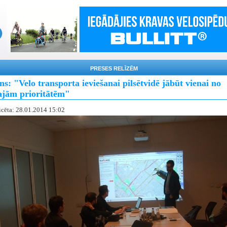
PRESES RELĪZĒM
s: "Velo transporta ieviešanai pilsētvidē jābūt vienai no
ajām prioritātēm"
icēta: 28.01.2014 15:02