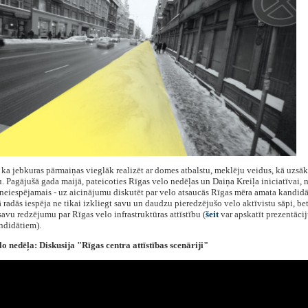
 ka jebkuras pārmaiņas vieglāk realizēt ar domes atbalstu, meklēju veidus, kā uzsāk
. Pagājušā gada maijā, pateicoties Rīgas velo nedēļas un Daiņa Kreiļa iniciatīvai, 
neiespējamais - uz aicinājumu diskutēt par velo atsaucās Rīgas mēra amata kandidā
 radās iespēja ne tikai izkliegt savu un daudzu pieredzējušo velo aktīvistu sāpi, bet
 savu redzējumu par Rīgas velo infrastruktūras attīstību (
šeit
var apskatīt prezentāci
ndidātiem).
o nedēļa: Diskusija "Rīgas centra attīstības scenāriji"