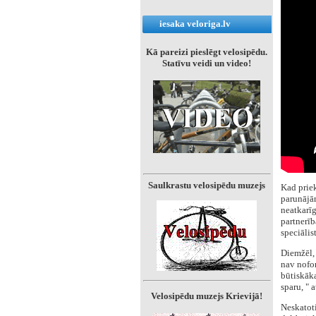
iesaka veloriga.lv
Kā pareizi pieslēgt velosipēdu.
Statīvu veidi un video!
Saulkrastu velosipēdu muzejs
Kad priek
parunājām
neatkarīg
partnerīb
speciālis
Diemžēl, 
nav nofor
būtiskāka
sparu, " 
Velosipēdu muzejs Krievijā!
Neskatoti