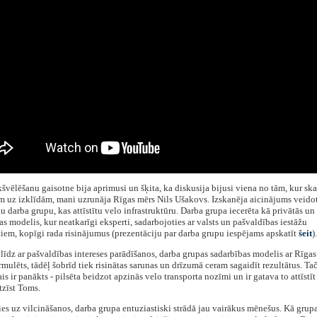
švēlēšanu gaisotne bija aprimusi un šķita, ka diskusija bijusi viena no tām, kur ska
 uz izklīdām, mani uzrunāja Rīgas mērs Nils Ušakovs. Izskanēja aicinājums veidot
u darba grupu, kas attīstītu velo infrastruktūru. Darba grupa iecerēta kā privātās un
as modelis, kur neatkarīgi eksperti, sadarbojoties ar valsts un pašvaldības iestāžu
tiem, kopīgi rada risinājumus (prezentāciju par darba grupu iespējams apskatīt
šeit
).
līdz ar pašvaldības intereses parādīšanos, darba grupas sadarbības modelis ar Rīga
mulēts, tādēļ šobrīd tiek risinātas sarunas un drīzumā ceram sagaidīt rezultātus. Ta
is ir panākts - pilsēta beidzot apzinās velo transporta nozīmi un ir gatava to attīstīt
atzīst Toms.
es uz vilcināšanos, darba grupa entuziastiski strādā jau vairākus mēnešus. Kā grup