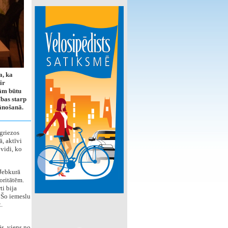
a, ka
ir
lām būtu
ības starp
ānošanā.
griezos
ā, aktīvi
 vidi, ko
 Jebkurā
oritātēm.
i bija
. Šo iemeslu
.
ās, viens no