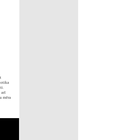
t
notika
ti.
 arī
ju mēra