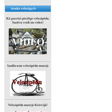
iesaka veloriga.lv
Kā pareizi pieslēgt velosipēdu.
Statīvu veidi un video!
Saulkrastu velosipēdu muzejs
Velosipēdu muzejs Krievijā!