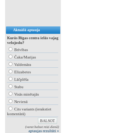
Aktuālā aptauja
Kurās Rīgas centra ielās vajag
velojoslu?
Brīvības
Čaka/Marijas
Valdemāra
Elizabetes
Lāčplēša
Stabu
Visās minētajās
Nevienā
Cits variants (ierakstiet
komentārā)
(varat balsot reizi dienā)
aptaujas rezultāti »