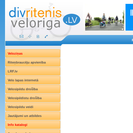
Veloziņas
Riteņbraucēju apvienība
LRF.lv
Velo lapas internetā
Velosipēdu drošība
Velosipēdistu drošība
Velosipēdu veidi
Jautājumi un atbildes
Info katalogi