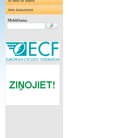
Ar velo uz darbu
Velo dokumenti
Meklēšana: