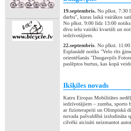
19.septembris.
No plkst. 7:30 l
darbu", kuras laikā vairākos sat
No plkst. 9:00 līdz 13:00 notiks
divu ielu vairāki kvartāli un not
iedzīvotājiem.
22.septembris
. No plkst. 11:00
Esplanādē notiks "Velo rīts ģim
orientēšanās "Daugavpils Fotorei
paslēptos burtus, kas kopā v
‌Ikšķiles novads
Katru Eiropas Mobilitātes nedēļa
iedzīvotājiem – zumba, sporto b
ar fizioterapeiti un Olimpiskā 
novada pašvaldībā izsludināta 
cilvēki aicināti neizmantot aut