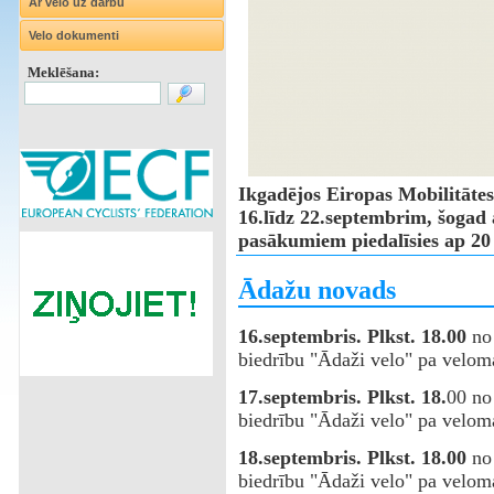
Ar velo uz darbu
Velo dokumenti
Meklēšana:
Ikgadējos Eiropas Mobilitātes
16.līdz 22.septembrim, šogad 
pasākumiem piedalīsies ap 20 
Ādažu novads
16.septembris. Plkst. 18.00
no 
biedrību "Ādaži velo" pa veloma
17.septembris. Plkst. 18.
00 no
biedrību "Ādaži velo" pa veloma
18.septembris. Plkst. 18.00
no 
biedrību "Ādaži velo" pa veloma