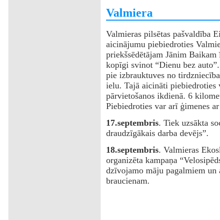
‌Valmiera
‌Valmieras pilsētas pašvaldība E
aicinājumu piebiedroties Valmie
priekšsēdētājam Jānim Baikam ī
kopīgi svinot “Dienu bez auto”.
pie izbrauktuves no tirdzniecīb
ielu. Tajā aicināti piebiedroties
pārvietošanos ikdienā. 6 kilomet
Piebiedroties var arī ģimenes ar
‌17.septembris
. Tiek uzsākta s
draudzīgākais darba devējs”.
18.septembris
. Valmieras Ekos
organizēta kampaņa “Velosipēds 
dzīvojamo māju pagalmiem un ai
braucienam.