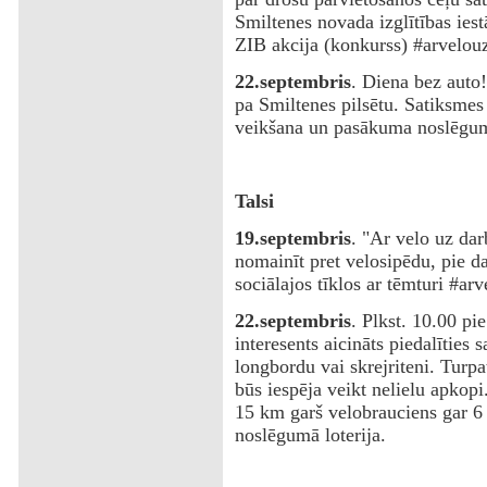
Smiltenes novada izglītības ies
ZIB akcija (konkurss) #arvelou
22.septembris
. Diena bez auto
pa Smiltenes pilsētu. Satiksme
veikšana un pasākuma noslēgu
‌Talsi
‌19.septembris
. "Ar velo uz darb
nomainīt pret velosipēdu, pie da
sociālajos tīklos ar tēmturi #a
‌22.septembris
. Plkst. 10.00 pi
interesents aicināts piedalīties 
longbordu vai skrejriteni. Turpa
būs iespēja veikt nelielu apkopi
15 km garš velobrauciens gar 6
noslēgumā loterija.