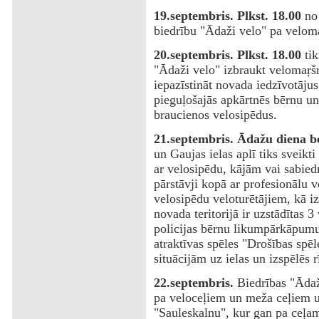
19.septembris. Plkst. 18.00
no 
biedrību "Ādaži velo" pa veloma
20.septembris. Plkst. 18.00
tik
"Ādaži velo" izbraukt velomaŗšr
iepazīstināt novada iedzīvotāju
pieguļošajās apkārtnēs bērnu un
braucienos velosipēdus.
21.septembris. Ādažu diena b
un Gaujas ielas aplī tiks sveikti
ar velosipēdu, kājām vai sabied
pārstāvji kopā ar profesionālu v
velosipēdu veloturētājiem, kā i
novada teritorijā ir uzstādītas 3
policijas bērnu likumpārkāpumu 
atraktīvas spēles "Drošības spē
situācijām uz ielas un izspēlēs r
22.septembris.
Biedrības "Ādaž
pa veloceļiem un meža ceļiem 
"Sauleskalnu", kur gan pa ceļam,