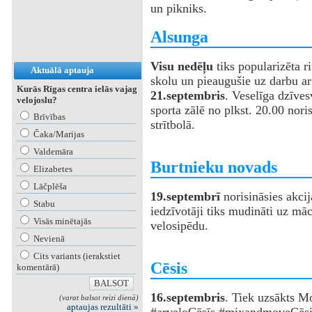
un pikniks.
‌‌Alsunga
Visu nedēļu
tiks popularizēta ri
Aktuālā aptauja
skolu un pieaugušie uz darbu ar
Kurās Rīgas centra ielās vajag
21.septembris
. Veselīga dzīve
velojoslu?
sporta zālē no plkst. 20.00 nori
Brīvības
strītbolā.
Čaka/Marijas
Valdemāra
‌Burtnieku novads
Elizabetes
Lāčplēša
19.septembrī
norisināsies akci
Stabu
iedzīvotāji tiks mudināti uz māc
Visās minētajās
velosipēdu.
Nevienā
Cits variants (ierakstiet
‌Cēsis
komentārā)
16.septembris
. Tiek uzsākts Mo
(varat balsot reizi dienā)
aptaujas rezultāti »