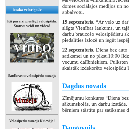
#arveloCēsīs #mixandmoveCēsis. V
domes sociālajos medijos un nod
iesaka veloriga.lv
apbalvotu.
Kā pareizi pieslēgt velosipēdu.
19.septembris
. “Ar velo uz dar
Statīvu veidi un video!
slēgts Vienības laukums, un tajā
darbu braucošo velosipēdistu ska
piedalīties izlozē un iegūt iespēj
22.septembris.
Diena bez auto C
satiksmei un no plkst.10:00 līdz
vecumu dalībniekiem. Pulksten 
skaistāk izdekorēto velosipēdu ī
Saulkrastu velosipēdu muzejs
‌‌Dagdas novads
Zīmējumu konkurss “Diena bez a
sākumskolās, un darbu izstāde. S
bērniem stāstītu par satiksmes d
Velosipēdu muzejs Krievijā!
‌Daugavpils