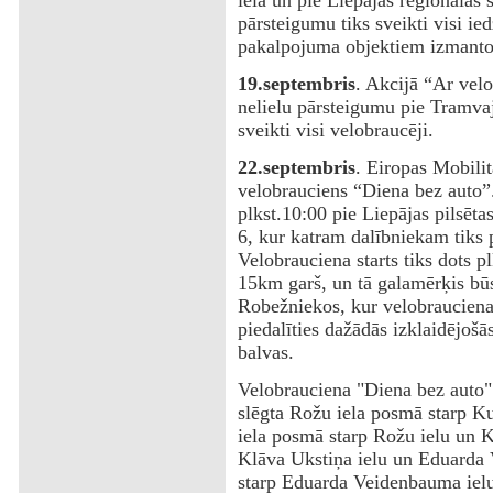
ielā un pie Liepājas reģionālās 
pārsteigumu tiks sveikti visi ie
pakalpojuma objektiem izmanto p
19.septembris
. Akcijā “Ar velo
nelielu pārsteigumu pie Tramvaja
sveikti visi velobraucēji.
22.septembris
. Eiropas Mobili
velobrauciens “Diena bez auto”.
plkst.10:00 pie Liepājas pilsēta
6, kur katram dalībniekam tiks p
Velobrauciena starts tiks dots p
15km garš, un tā galamērķis būs
Robežniekos, kur velobrauciena
piedalīties dažādās izklaidējošā
balvas.
‌Velobrauciena "Diena bez auto" i
slēgta Rožu iela posmā starp Ku
iela posmā starp Rožu ielu un K
Klāva Ukstiņa ielu un Eduarda
starp Eduarda Veidenbauma ielu