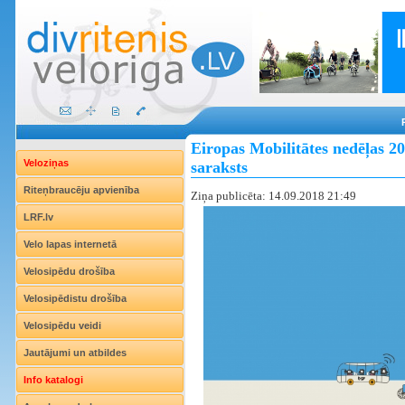
Eiropas Mobilitātes nedēļas 2
Veloziņas
saraksts
Riteņbraucēju apvienība
Ziņa publicēta: 14.09.2018 21:49
LRF.lv
Velo lapas internetā
Velosipēdu drošība
Velosipēdistu drošība
Velosipēdu veidi
Jautājumi un atbildes
Info katalogi