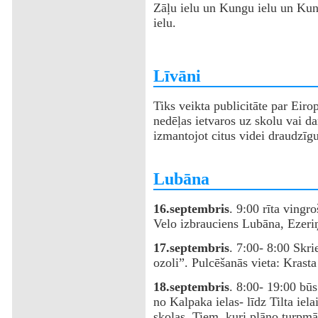
Zāļu ielu un Kungu ielu un Kun
ielu.
‌Līvāni
Tiks veikta publicitāte par Eiro
nedēļas ietvaros uz skolu vai da
izmantojot citus videi draudzīg
‌Lubāna
16.septembris
. 9:00 rīta vingr
Velo izbrauciens Lubāna, Ezeriņ
17.septembris
. 7:00- 8:00 Skr
ozoli”. Pulcēšanās vieta: Krasta
18.septembris
. 8:00- 19:00 bū
no Kalpaka ielas- līdz Tilta iel
skolas. Tiem, kuri plāno turpmā