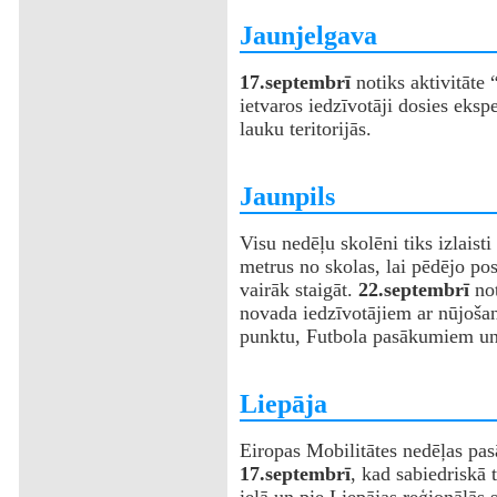
‌Jaunjelgava
17.septembrī
notiks aktivitāte 
ietvaros iedzīvotāji dosies eksp
lauku teritorijās.
‌Jaunpils
Visu nedēļu skolēni tiks izlaist
metrus no skolas, lai pēdējo po
vairāk staigāt.
22.septembrī
no
novada iedzīvotājiem ar nūjoša
punktu, Futbola pasākumiem un 
‌Liepāja
‌Eiropas Mobilitātes nedēļas pas
17.septembrī
, kad sabiedriskā