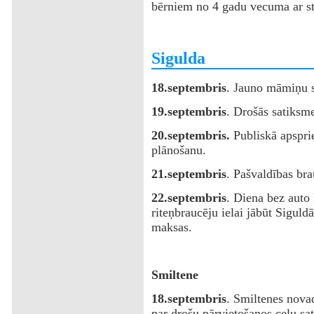
bērniem no 4 gadu vecuma ar st
‌Sigulda
18.septembris
. Jauno māmiņu s
19.septembris
. Drošās satiksm
20.septembris.
Publiskā apsprie
plānošanu.
21.septembris
. Pašvaldības bra
22.septembris
. Diena bez auto 
riteņbraucēju ielai jābūt Siguldā
maksas.
Smiltene
‌18.septembris
. Smiltenes novad
par drošu pārvietošanos ceļu s