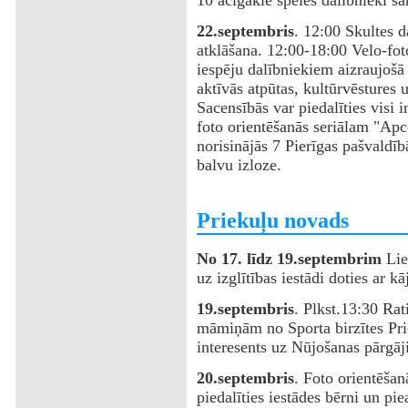
22.septembris
. 12:00 Skultes d
atklāšana. 12:00-18:00 Velo-fot
iespēju dalībniekiem aizraujošā 
aktīvās atpūtas, kultūrvēstures 
Sacensībās var piedalīties visi i
foto orientēšanās seriālam "Apc
norisinājās 7 Pierīgas pašvaldī
balvu izloze.
‌Priekuļu novads
No 17. līdz 19.septembrim
Lie
uz izglītības iestādi doties ar kā
19.septembris
. Plkst.13:30 Ra
māmiņām no Sporta birzītes Prie
interesents uz Nūjošanas pārgāji
‌20.septembris
. Foto orientēšan
piedalīties iestādes bērni un pie