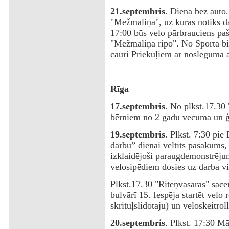
21.septembris
. Diena bez auto. 
"Mežmaliņa", uz kuras notiks da
17:00 būs velo pārbrauciens p
"Mežmaliņa ripo". No Sporta bir
cauri Priekuļiem ar noslēguma a
Rīga
‌17.septembris
. No plkst.17.30 
bērniem no 2 gadu vecuma un ģ
19.septembris
. Plkst. 7:30 pie
darbu” dienai veltīts pasākums, 
izklaidējoši paraugdemonstrējum
velosipēdiem dosies uz darba vi
‌Plkst.17.30 "Riteņvasaras" sac
bulvārī 15. Iespēja startēt velo 
skrituļslidotāju) un veloskeitrol
20.septembris
. Plkst. 17:30 Mā