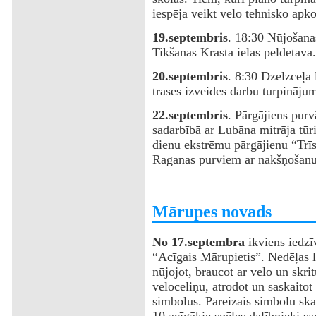
iespēja veikt velo tehnisko apkop
19.septembris
. 18:30 Nūjošana
Tikšanās Krasta ielas peldētavā.
20.septembris
. 8:30 Dzelzceļa 
trases izveides darbu turpinājum
22.septembris
. Pārgājiens purv
sadarbībā ar Lubāna mitrāja tūr
dienu ekstrēmu pārgājienu “Trīs 
Raganas purviem ar nakšņošanu
‌Mārupes novads
No 17.septembra
ikviens iedzīv
“Acīgais Mārupietis”. Nedēļas la
nūjojot, braucot ar velo un skri
veloceliņu, atrodot un saskaito
simbolus. Pareizais simbolu ska
10 acīgākie spēles dalībnieki s