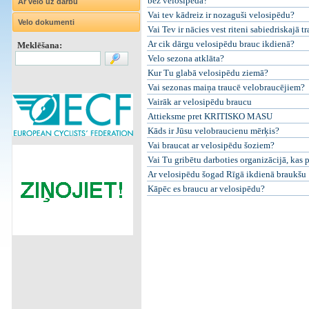
bez velosipēda?
Ar velo uz darbu
Vai tev kādreiz ir nozaguši velosipēdu?
Velo dokumenti
Vai Tev ir nācies vest riteni sabiedriskajā t
Ar cik dārgu velosipēdu brauc ikdienā?
Meklēšana:
Velo sezona atklāta?
Kur Tu glabā velosipēdu ziemā?
Vai sezonas maiņa traucē velobraucējiem?
Vairāk ar velosipēdu braucu
Attieksme pret KRITISKO MASU
Kāds ir Jūsu velobraucienu mērķis?
Vai braucat ar velosipēdu šoziem?
Vai Tu gribētu darboties organizācijā, kas 
Ar velosipēdu šogad Rīgā ikdienā braukšu
Kāpēc es braucu ar velosipēdu?