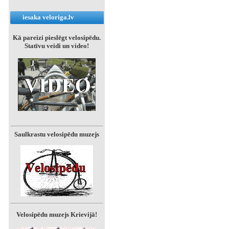
iesaka veloriga.lv
Kā pareizi pieslēgt velosipēdu.
Statīvu veidi un video!
Saulkrastu velosipēdu muzejs
Velosipēdu muzejs Krievijā!