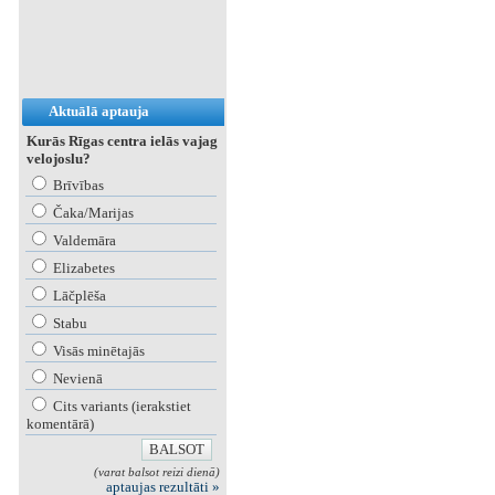
Aktuālā aptauja
Kurās Rīgas centra ielās vajag
velojoslu?
Brīvības
Čaka/Marijas
Valdemāra
Elizabetes
Lāčplēša
Stabu
Visās minētajās
Nevienā
Cits variants (ierakstiet
komentārā)
(varat balsot reizi dienā)
aptaujas rezultāti »