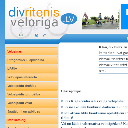
Klau, cik bieži Tu
Veloziņas
katru dienu vai ga
vismaz trīs reizes 
Riteņbraucēju apvienība
vismaz vienu reizi
LRF.lv
retāk
Velo lapas internetā
Velosipēdu drošība
Citas aptaujas
Velosipēdistu drošība
Kurās Rīgas centra ielās vajag velojoslu?
Velosipēdu veidi
Kurš no skolēnu konkursa darbiem tavuprāt i
Jautājumi un atbildes
Kādu atzīmi liktu braukšanas apstākļiem ar 
tīrībai)?
Info katalogi
Vai un kāda ir alternatīva velosipēdam? Kur