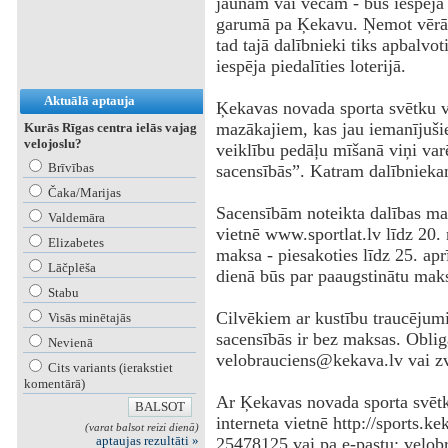
jaunam vai vecam - būs iespēja
garumā pa Ķekavu. Ņemot vērā, 
tad tajā dalībnieki tiks apbalvo
iespēja piedalīties loterijā.
Aktuālā aptauja
Ķekavas novada sporta svētku v
mazākajiem, kas jau iemanījušie
Kurās Rīgas centra ielās vajag
velojoslu?
veiklību pedāļu mīšanā viņi va
Brīvības
sacensībās”. Katram dalībnieka
Čaka/Marijas
Sacensībām noteikta dalības mak
Valdemāra
vietnē www.sportlat.lv līdz 20. 
Elizabetes
maksa - piesakoties līdz 25. apr
Lāčplēša
dienā būs par paaugstinātu mak
Stabu
Cilvēkiem ar kustību traucējumi
Visās minētajās
sacensībās ir bez maksas. Obligā
Nevienā
velobrauciens@kekava.lv vai z
Cits variants (ierakstiet
komentārā)
Ar Ķekavas novada sporta svētk
interneta vietnē http://sports.ke
(varat balsot reizi dienā)
aptaujas rezultāti »
25478125 vai pa e-pastu: velob