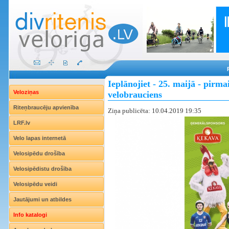
Ieplānojiet - 25. maijā - pirm
Veloziņas
velobrauciens
Riteņbraucēju apvienība
Ziņa publicēta: 10.04.2019 19:35
LRF.lv
Velo lapas internetā
Velosipēdu drošība
Velosipēdistu drošība
Velosipēdu veidi
Jautājumi un atbildes
Info katalogi