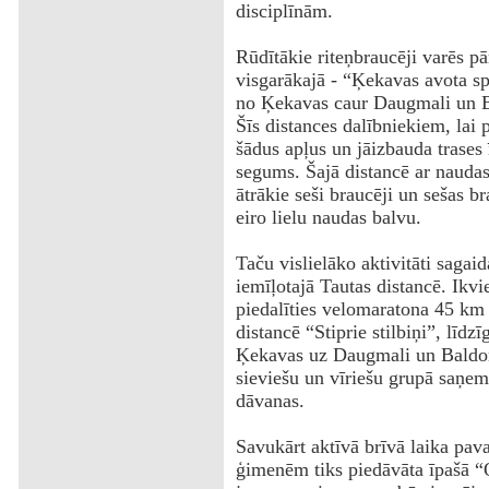
disciplīnām.
Rūdītākie riteņbraucēji varēs p
visgarākajā - “Ķekavas avota sp
no Ķekavas caur Daugmali un Bal
Šīs distances dalībniekiem, lai 
šādus apļus un jāizbauda trases 
segums. Šajā distancē ar naudas 
ātrākie seši braucēji un sešas b
eiro lielu naudas balvu.
Taču vislielāko aktivitāti sagai
iemīļotajā Tautas distancē. Ikvi
piedalīties velomaratona 45 km 
distancē “Stiprie stilbiņi”, līdz
Ķekavas uz Daugmali un Baldoni,
sieviešu un vīriešu grupā saņems
dāvanas.
Savukārt aktīvā brīvā laika pava
ģimenēm tiks piedāvāta īpašā “