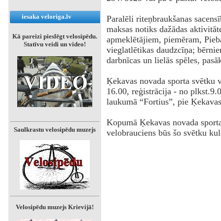
iesaka veloriga.lv
Paralēli riteņbraukšanas sacens
maksas notiks dažādas aktivitā
Kā pareizi pieslēgt velosipēdu.
apmeklētājiem, piemēram, Pieba
Statīvu veidi un video!
vieglatlētikas daudzcīņa; bērnie
darbnīcas un lielās spēles, pasā
Ķekavas novada sporta svētku ve
16.00, reģistrācija - no plkst.9.
laukumā “Fortius”, pie Ķekavas
Kopumā Ķekavas novada sporta s
Saulkrastu velosipēdu muzejs
velobrauciens būs šo svētku kul
Velosipēdu muzejs Krievijā!