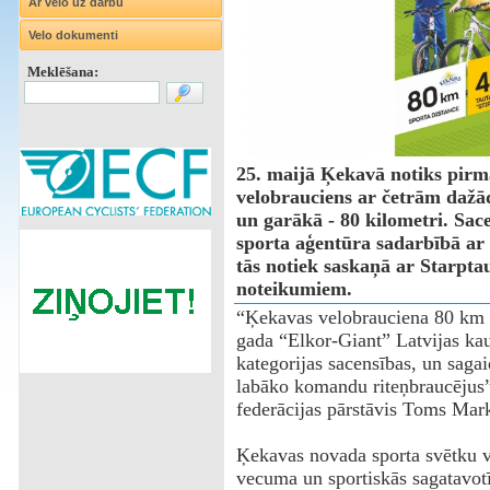
Ar velo uz darbu
Velo dokumenti
Meklēšana:
25. maijā Ķekavā notiks pirm
velobrauciens ar četrām dažā
un garākā - 80 kilometri. Sa
sporta aģentūra sadarbībā ar 
tās notiek saskaņā ar Starpta
noteikumiem.
“Ķekavas velobrauciena 80 km Ķe
gada “Elkor-Giant” Latvijas kau
kategorijas sacensības, un sagai
labāko komandu riteņbraucējus”
federācijas pārstāvis Toms Mark
Ķekavas novada sporta svētku v
vecuma un sportiskās sagatavotī